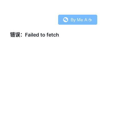
By Me A ☕️