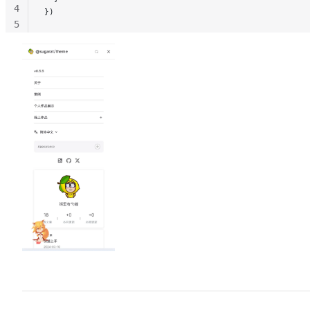
4
})
5