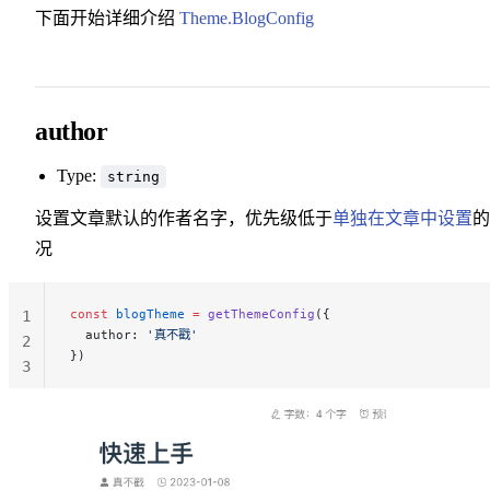
下面开始详细介绍
Theme.BlogConfig
author
Type:
string
设置文章默认的作者名字，优先级低于
单独在文章中设置
的
况
const
 blogTheme
 =
 getThemeConfig
({
1
  author: 
'真不戳'
2
})
3