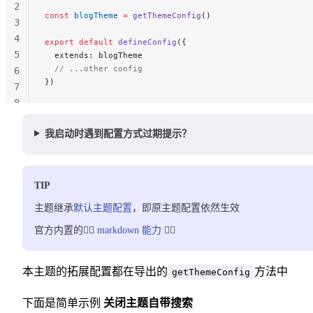
2
const
 blogTheme
 =
 getThemeConfig
()
3
4
export
 default
 defineConfig
({
5
  extends: blogTheme
  // ...other config
6
})
7
8
我启动时遇到配置方式过期提示？
TIP
主题继承
默认主题配置
，即原主题配置依然生效
官方内置的👉🏻
markdown 能力
👈🏻
本主题的拓展配置都在导出的
方法中
getThemeConfig
下面是简单示例
关闭主题自带搜索