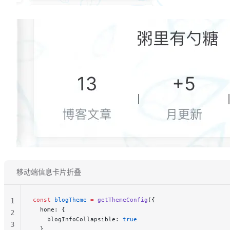
移动端信息卡片折叠
const
 blogTheme
 =
 getThemeConfig
({
1
  home: {
2
    blogInfoCollapsible: 
true
3
  }