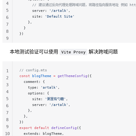
4
      // 建议通过反向代理处理跨域问题，将路径指向服务地址 例如 http:/
5
      server: 
'/artalk'
,
      site: 
'Default Site'
6
    },
7
  }
8
})
9
10
本地测试验证可以使用
解决跨域问题
Vite Proxy
// config.mts
1
const
 blogTheme
 =
 getThemeConfig
({
2
  comment: {
3
    type: 
'artalk'
,
4
    options: {
5
      site: 
'粥里有勺糖'
,
      server: 
'/artalk'
,
6
    },
7
  },
8
})
9
export
 default
 defineConfig
({
10
  extends: blogTheme,