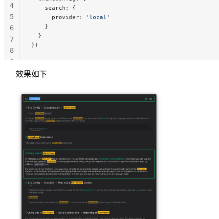
4
    search: {
5
      provider: 
'local'
    }
6
  }
7
})
8
9
效果如下