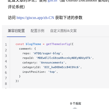
配置文章的评论，使用
giscus
（由 GitHub Discussions 驱动
评论系统）
访问
https://giscus.app/zh-CN
获取下述的参数
兼容旧配置
配置示例
自定义图标&文案
const
 blogTheme
 =
 getThemeConfig
({
1
  comment: {
2
    repo: 
'ATQQ/sugar-blog'
,
3
    repoId: 
'MDEwOlJlcG9zaXRvcnkyNDEyNDUyOTk'
,
4
    category: 
'Announcements'
,
5
    categoryId: 
'DIC_kwDODmEcc84COVc6'
,
    inputPosition: 
'top'
,
6
  }
7
})
8
9