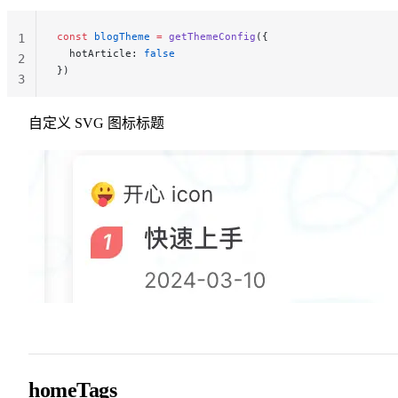
const
 blogTheme
 =
 getThemeConfig
({
1
  hotArticle: 
false
2
})
3
自定义 SVG 图标标题
homeTags