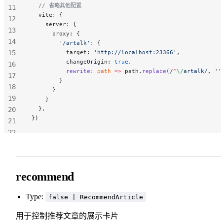
  // 省略其他配置
11
  vite: {
12
    server: {
13
      proxy: {
14
        '/artalk'
: {
15
          target: 
'http://localhost:23366'
,
          changeOrigin: 
true
,
16
          rewrite
: 
path
 =>
 path.
replace
(
/
^
\/
artalk
/
, 
'
17
        }
18
      }
19
    }
  },
20
})
21
22
23
24
25
recommend
Type:
false | RecommendArticle
用于控制推荐文章的展示卡片