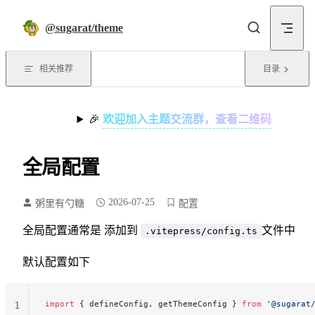
Skip to content
@sugarat/theme
相关推荐
目录
🎉
欢迎加入主题交流群，查看二维码
全局配置
2026-07-25
粥里有勺糖
配置
全局配置通常是 添加到
文件中
.vitepress/config.ts
默认配置如下
import
 { defineConfig, getThemeConfig } 
from
 '@sugarat
1