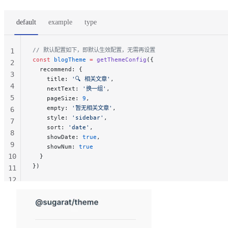
default
example
type
// 默认配置如下，即默认生效配置，无需再设置
1
const
 blogTheme
 =
 getThemeConfig
({
2
  recommend: {
3
    title: 
'🔍 相关文章'
,
4
    nextText: 
'换一组'
,
5
    pageSize: 
9
,
    empty: 
'暂无相关文章'
,
6
    style: 
'sidebar'
,
7
    sort: 
'date'
,
8
    showDate: 
true
,
9
    showNum: 
true
10
  }
})
11
12
13