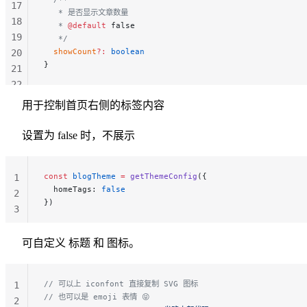
17
   * 是否显示文章数量
18
   * 
@default
 false
19
   */
  showCount
?:
 boolean
20
}
21
22
23
用于控制首页右侧的标签内容
24
25
设置为 false 时，不展示
const
 blogTheme
 =
 getThemeConfig
({
1
  homeTags: 
false
2
})
3
可自定义 标题 和 图标。
// 可以上 iconfont 直接复制 SVG 图标
1
// 也可以是 emoji 表情 😝
2