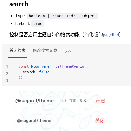
search
Type:
boolean | 'pagefind' | Object
Default:
true
控制是否启用主题自带的搜索功能（简化版的
pagefind
）
关闭搜索
修改搜索文案
type
const
 blogTheme
 =
 getThemeConfig
({
1
  search: 
false
2
})
3