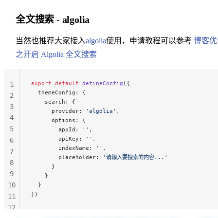
全文搜索 - algolia
当然也推荐大家接入
algolia
使用，申请教程可以参考
博客优
之开启 Algolia 全文搜索
export
 default
 defineConfig
({
1
  themeConfig: {
2
    search: {
3
      provider: 
'algolia'
,
4
      options: {
5
        appId: 
''
,
        apiKey: 
''
,
6
        indexName: 
''
,
7
        placeholder: 
'请输入要搜索的内容...'
8
      }
9
    }
10
  }
})
11
12