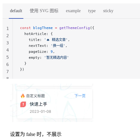
default
使用 SVG 图标
example
type
sticky
const
 blogTheme
 =
 getThemeConfig
({
1
  hotArticle: {
2
    title: 
'🔥 精选文章'
,
3
    nextText: 
'换一组'
,
4
    pageSize: 
9
,
5
    empty: 
'暂无精选内容'
  }
6
})
7
8
设置为 false 时，不展示