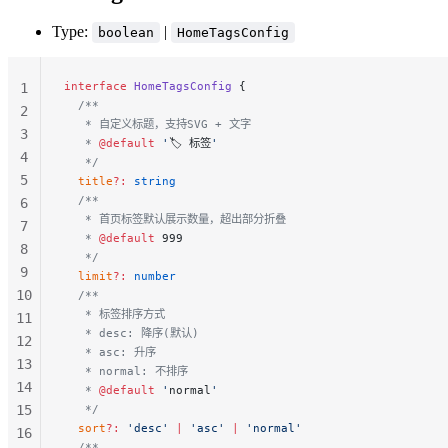
Type:
|
boolean
HomeTagsConfig
interface
 HomeTagsConfig
 {
1
  /**
2
   * 自定义标题，支持SVG + 文字
3
   * 
@default
 '
🏷 标签
'
4
   */
5
  title
?:
 string
  /**
6
   * 首页标签默认展示数量，超出部分折叠
7
   * 
@default
 999
8
   */
9
  limit
?:
 number
10
  /**
   * 标签排序方式
11
   * desc: 降序(默认)
12
   * asc: 升序
13
   * normal: 不排序
14
   * 
@default
 '
normal
'
15
   */
  sort
?:
 'desc'
 |
 'asc'
 |
 'normal'
16
  /**