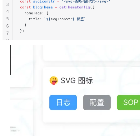
const
 svgIconStr
 =
 '<svg>省略内部代码</svg>'
3
const
 blogTheme
 =
 getThemeConfig
({
4
  homeTags: {
5
    title: 
`${
svgIconStr
} 标签`
  }
6
})
7
8